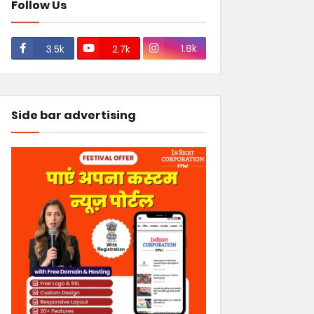
Follow Us
1.8k
3.5k
2.7k
Side bar advertising