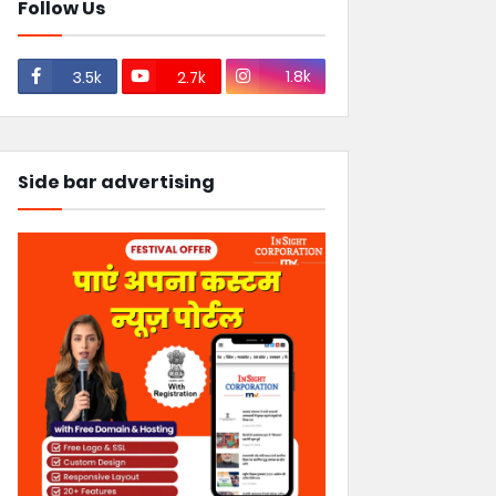
Follow Us
1.8k
3.5k
2.7k
Side bar advertising