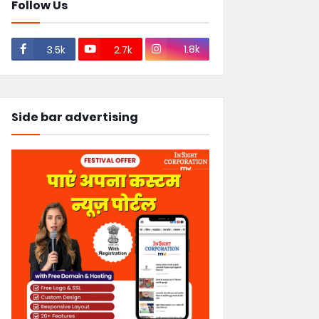
Follow Us
1.8k
3.5k
2.7k
Side bar advertising