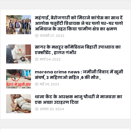
महंगाई, बेरोजगारी को मिटाने कांग्रेस का साथ दें
आलोक चतुर्वेदी विधायक ने घर चलो घर-घर चलो
अभियान के तहत किया ग्रामीण क्षेत्र का भ्रमण
फ़रवरी 07, 2022
सागर के मशहूर कॉमेडियन बिहारी उपाध्याय का
एक्सीडेंट , हालत गंभीर
मार्च 04, 2022
morena crime news : जमीनी विवाद में खूनी
संघर्ष, 3 महिलाओ सहित ,6 की मौत ,
मई 05, 2023
थाना कैंट के आरक्षक भानु चौधरी ने मानवता का
एक अच्छा उदाहरण दिया
अगस्त 20, 2024