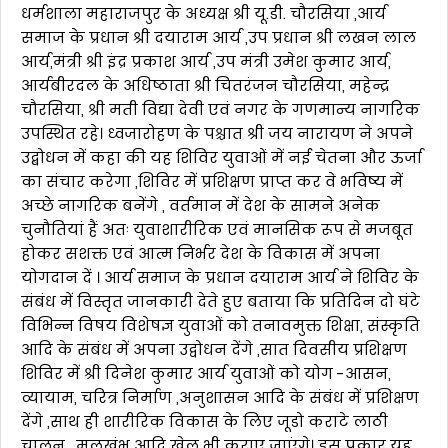
धर्मशाला महाराजपुर के अध्यक्ष श्री यू.डी. चौरसिया ,आर्य
समाज के प्रधान श्री दयाराम आर्य ,उप प्रधान श्री लखन लाल
आर्य,मंत्री श्री इंद्र प्रकाश आर्य ,उप मंत्री उमेश कुमार आर्य,
आर्यबीरदल के अधिष्ठाता श्री चितरंजन चौरसिया, महेन्द्र
चौरसिया, श्री मती विद्या देवी एवं नगर के गणमान्य नागरिक
उपस्थित रहे। ध्वजारोहण के पश्चात श्री जय नारायण ने अपने
उद्बोधन में कहा की यह शिविर युवाओं में नई चेतना और ऊर्जा
का संचार करेगा ,शिविर में प्रशिक्षण प्राप्त कर वे भविष्य में
अच्छे नागरिक बनेंगे , वर्तमान में देश के सामने अनेक
चुनौतियां हैं अतः युवाशारीरिक एवं मानसिक रूप से मजबूत
होकर सशक्त एवं आत्म निर्भर देश के विकास में अपना
योगदान दें । आर्य समाज के प्रधान दयाराम आर्य ने शिविर के
संबंध में विस्तृत जानकारी देते हुए बताया कि प्रतिदिन दो घंटे
विभिन्न विषय विशेषज्ञ युवाओं को तनावमुक्त शिक्षा, संस्कृति
आदि के संबंध में अपना उद्वोधन देंगे ,सात दिवसीय प्रशिक्षण
शिविर में श्री दिनेश कुमार आर्य युवाओं को योग -आसन,
व्यायाम, चरित्र निर्माण ,अनुशासन आदि के संबंध में प्रशिक्षण
देंगे ,साथ ही शारीरिक विकास के लिए जूडो कराटे लाठी
चालन , मलखंभ आदि खेल भी कराए जाएंगे। इस प्रकार यह