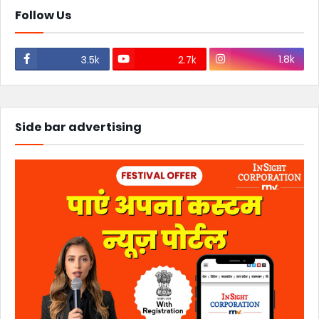
Follow Us
1.8k
3.5k
2.7k
Side bar advertising