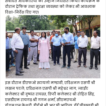
संबंधित अधिकारियों को उन्होंने निर्देशित किया। कार्यक्रम के
दौरान ट्रेफिक तथा सुरक्षा व्यवस्था को लेकर भी आवश्यक
दिशा-निर्देश दिए गए।
इस दौरान डीएफओ स्टायलो मण्डावी, एडिशनल एसपी श्री
लखन पटले, एडिशनल एसपी श्री महेश्वर नाग, ज्वाईंट
कलेक्टर श्री दुष्यंत रायस्त, डिप्टी कलेक्टर श्री रोहित सिंह,
एसडीएम रायगढ़ श्री गगन शर्मा, सीएमएचओ
डॉ.एस.एन.केशरी, डीईओ श्री आर.पी.आदित्य, ईई पीडब्लूडी श्री