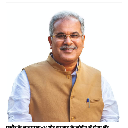
पुसौर के नावापारा-अ और रायगढ़ के लोईंग में होगा भेंट