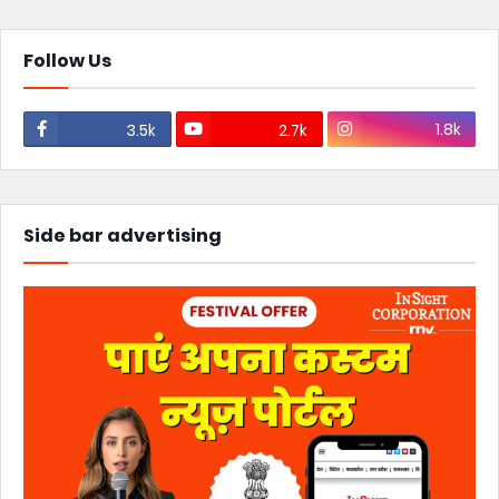
Follow Us
1.8k
3.5k
2.7k
Side bar advertising