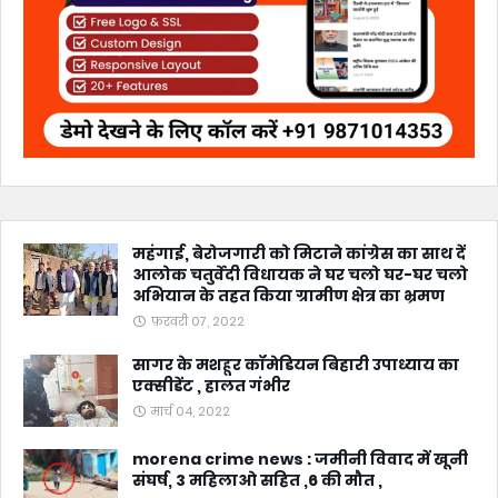
महंगाई, बेरोजगारी को मिटाने कांग्रेस का साथ दें
आलोक चतुर्वेदी विधायक ने घर चलो घर-घर चलो
अभियान के तहत किया ग्रामीण क्षेत्र का भ्रमण
फ़रवरी 07, 2022
सागर के मशहूर कॉमेडियन बिहारी उपाध्याय का
एक्सीडेंट , हालत गंभीर
मार्च 04, 2022
morena crime news : जमीनी विवाद में खूनी
संघर्ष, 3 महिलाओ सहित ,6 की मौत ,