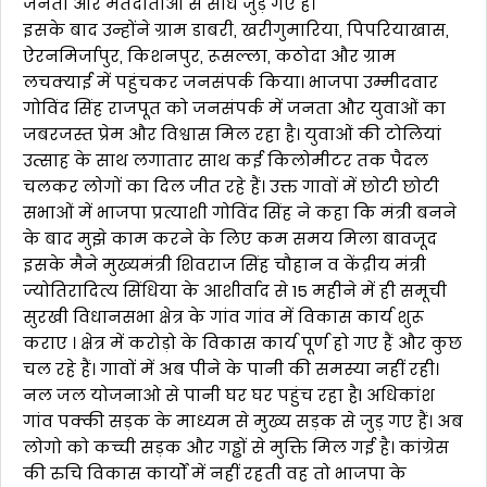
जनता और मतदाताओ से सीधे जुड़ गए हैं।
इसके बाद उन्होंने ग्राम डाबरी, खरीगुमारिया, पिपरियाखास,
ऐरनमिर्जापुर, किशनपुर, रूसल्ला, कठोदा और ग्राम
लचक्याई में पहुंचकर जनसंपर्क किया। भाजपा उम्मीदवार
गोविंद सिंह राजपूत को जनसंपर्क में जनता और युवाओं का
जबरजस्त प्रेम और विश्वास मिल रहा है। युवाओं की टोलियां
उत्साह के साथ लगातार साथ कई किलोमीटर तक पैदल
चलकर लोगों का दिल जीत रहे हैं। उक्त गावों में छोटी छोटी
सभाओं में भाजपा प्रत्याशी गोविंद सिंह ने कहा कि मंत्री बनने
के बाद मुझे काम करने के लिए कम समय मिला बावजूद
इसके मैने मुख्यमंत्री शिवराज सिंह चौहान व केंद्रीय मंत्री
ज्योतिरादित्य सिंधिया के आशीर्वाद से 15 महीने में ही समूची
सुरखी विधानसभा क्षेत्र के गांव गांव में विकास कार्य शुरू
कराए । क्षेत्र में करोड़ो के विकास कार्य पूर्ण हो गए हैं और कुछ
चल रहे हैं। गावों में अब पीने के पानी की समस्या नहीं रही।
नल जल योजनाओ से पानी घर घर पहुंच रहा हैl अधिकांश
गांव पक्की सड़क के माध्यम से मुख्य सड़क से जुड़ गए हैं। अब
लोगो को कच्ची सड़क और गड्ढों से मुक्ति मिल गई है। कांग्रेस
की रुचि विकास कार्यों में नहीं रहती वह तो भाजपा के