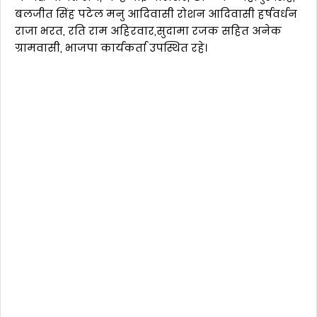
बलजीत सिंह पटेल मनु आदिवासी रोशन आदिवासी हर्षवर्धन
राजा भरत, रति राम अहिरवार,सुदामा रजक सहित अनेक
ग्रामवासी, भाजपा कार्यकर्ता उपस्थित रहे।