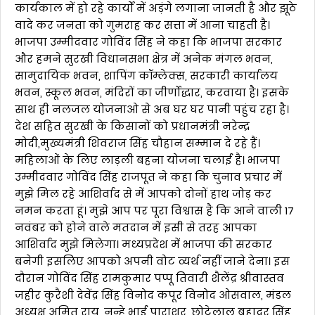
कार्यकाल में हो रहे कार्यों में अड़ंगे लगाना जानती है और झूठे
वादे कर जनता को गुमराह कर सत्ता में आना चाहती है।
भाजपा उम्मीदवार गोविंद सिंह ने कहा कि भाजपा सरकार
और हमने सुरखी विधानसभा क्षेत्र में अनेक मंगल भवन,
सामुदायिक भवन, शापिंग कॉम्लेक्स, सरकारी कार्यालय
भवन, स्कूल भवन, मंदिरों का जीर्णोद्धार, करवाया है। इसके
साथ ही नलजल योजनाओ से अब घर घर पानी पहुंच रहा है।
देश सहित सुरखी के किसानों को प्रधानमंत्री नरेन्द्र
मोदी,मुख्यमंत्री शिवराज सिंह चौहान सम्मान दे रहे हैं।
महिलाओं के लिए लाड़ली बहना योजना चलाई है। भाजपा
उम्मीदवार गोविंद सिंह राजपूत ने कहा कि चुनाव प्रचार में
मुझे मिल रहे आशिर्वाद से में आपको दोनों हाथ जोड़ कर
नमन करता हूं। मुझे आप पर पूरा विश्वास है कि आने वाली 17
नवंबर को होने वाले मतदान में इसी से तरह आपका
आशिर्वाद मुझे मिलेगा। मध्यप्रदेश में भाजपा की सरकार
बनेगी इसलिए आपको अपनी वोट व्यर्थ नहीं जाने देना। इस
दौरान गोविंद सिंह रामकुमार पप्पू तिवारी शैलेंद्र श्रीवास्तव
जहीर कुरैशी देवेंद्र सिंह विनोद कपूर विनोद ओसवाल, मंडल
अध्यक्ष अमित राय, नन्हे भाई पाराशर, छोटेलाल बहादुर सिंह,