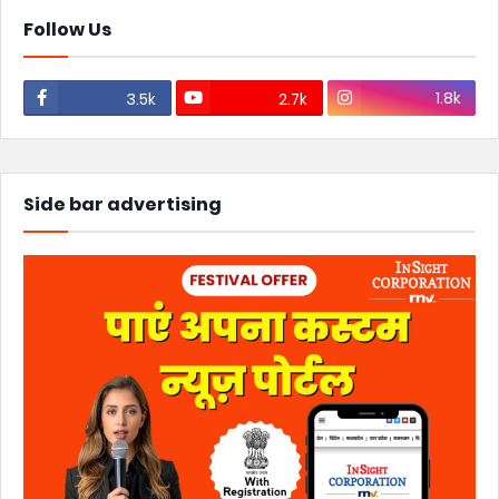
Follow Us
1.8k
3.5k
2.7k
Side bar advertising