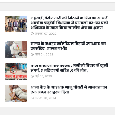
महंगाई, बेरोजगारी को मिटाने कांग्रेस का साथ दें
आलोक चतुर्वेदी विधायक ने घर चलो घर-घर चलो
अभियान के तहत किया ग्रामीण क्षेत्र का भ्रमण
फ़रवरी 07, 2022
सागर के मशहूर कॉमेडियन बिहारी उपाध्याय का
एक्सीडेंट , हालत गंभीर
मार्च 04, 2022
morena crime news : जमीनी विवाद में खूनी
संघर्ष, 3 महिलाओ सहित ,6 की मौत ,
मई 05, 2023
थाना कैंट के आरक्षक भानु चौधरी ने मानवता का
एक अच्छा उदाहरण दिया
अगस्त 20, 2024