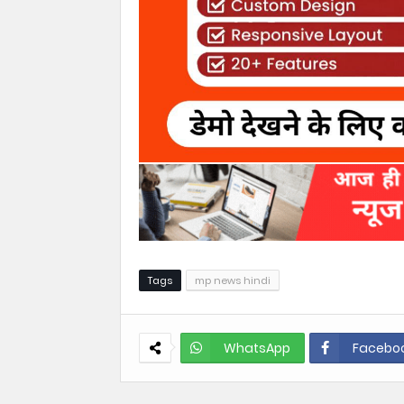
Tags
mp news hindi
WhatsApp
Facebo