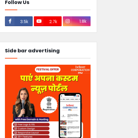
Follow Us
1.8k
3.5k
2.7k
Side bar advertising