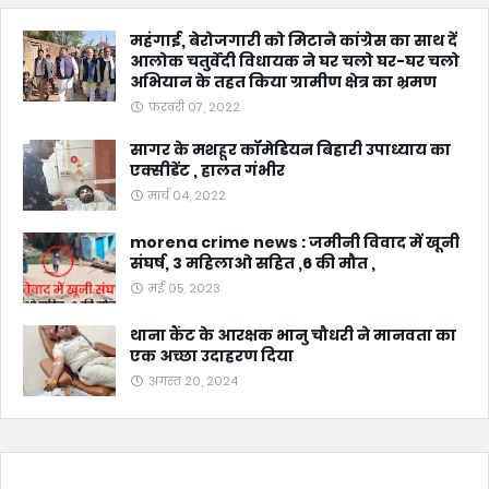
महंगाई, बेरोजगारी को मिटाने कांग्रेस का साथ दें
आलोक चतुर्वेदी विधायक ने घर चलो घर-घर चलो
अभियान के तहत किया ग्रामीण क्षेत्र का भ्रमण
फ़रवरी 07, 2022
सागर के मशहूर कॉमेडियन बिहारी उपाध्याय का
एक्सीडेंट , हालत गंभीर
मार्च 04, 2022
morena crime news : जमीनी विवाद में खूनी
संघर्ष, 3 महिलाओ सहित ,6 की मौत ,
मई 05, 2023
थाना कैंट के आरक्षक भानु चौधरी ने मानवता का
एक अच्छा उदाहरण दिया
अगस्त 20, 2024