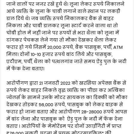
जाने वालों पर नजर रखे हुये थे। लूना लेकर रूपये निकालने
आये व्यक्ति के लूना के चाबी लगाने वाले स्थान पर लकड़ी
डाल दिये थे। जब व्यक्ति रूपये निकालकर बैंक से बाहर
निकला और चाबी डालकर लूना स्टार्ट करने वाला था तो
चोबी होल में नहीं जाने पर रूपयों से भरा थैला को लूना में
टांगकर पेचकस लेने गया तो मौका देखकर थैला लेकर
फरार हो गये जिसमें 20,000 रूपये, बैंक पासबुक, पर्ची, ATM
मिला। दोनों 10-10 हजार रूपये बांट लिये और पासबुक,
एटीएम, पर्ची, थैला को पत्थलगांव जाते समय ऐडु पुल के नदी
में फेंक देना बताए।
आरोपीगण द्वारा 21 जनवरी 2022 को खरसिया अपेक्स बैंक से
रूपये लेकर बाहर निकले वृद्ध व्यक्ति का पीछा कर अम्बिका
ज्वेलर्स के सामने उनके मोटर सायकल का डिक्की को मौका
देखकर तोड़कर 56,000 रूपये, पासबुक को लेकर बाइक से
फरार हो जाना बताए और आरोपीगण 28-28000 रूपये आपस
में बांट लेना और पासबुक को ऐडु पुल के नदी में फेंक देना
बताए । आरोपियों के मेमोरेंडम पर दोनों उठाईगिरी में प्राप्त
₹76,000 नकदी, घटना में प्रयुक्त मोटरसाइकिल* की