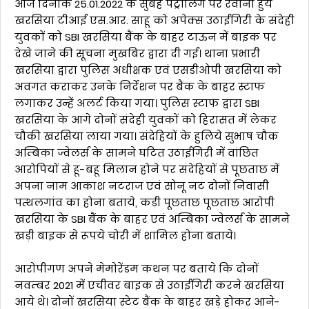
आज दिनांक 25.01.2022 के सुबह पेट्रोलिंग पर रवाना हुये
खरसिया टीआई एस.आर. साहू को अपेक्स उठाईगिरी के संदेही
युवकों को SBI खरसिया बैंक के बाहर टाऊन में बाइक पर
देखे जाने की सूचना मुखबिर द्वारा दी गई। थाना प्रभारी
खरसिया द्वारा पुलिस अधीक्षक एवं एसडीओपी खरसिया को
अवगत कराकर उनके निर्देशन पर बैंक के बाहर स्टाफ
लगाकर उन्हें अलर्ट किया गया। पुलिस स्टाफ द्वारा SBI
खरसिया के आगे दोनों संदेही युवकों को हिरासत में लेकर
चौकी खरसिया लाया गया। संदेहियों के हुलिये सुभाष चौक
अम्बिका ज्वेलर्स के सामने घटित उठाईगिरी में वांछित
आरोपियों से हू-बहू मिलान होने पर संदेहियों से पूछताछ में
अपना नाम आकाश नटराज एवं सोनू नट दोनों निवासी
पत्थलगांव का होना बताये, कड़ी पूछताछ पूछताछ आरोपी
खरसिया के SBI बैंक के बाहर एवं अम्बिका ज्वेलर्स के सामने
खड़ी बाइक से रूपये चोरी में शामिल होना बताये।
आरोपीगण अपने मेमोरेंडम कथन पर बताये कि दोनों
नवम्बर 2021 में एचीवर बाइक से उठाईगिरी करने खरसिया
आये थे। दोनों खरसिया स्टेट बैंक के बाहर खड़े होकर आने-