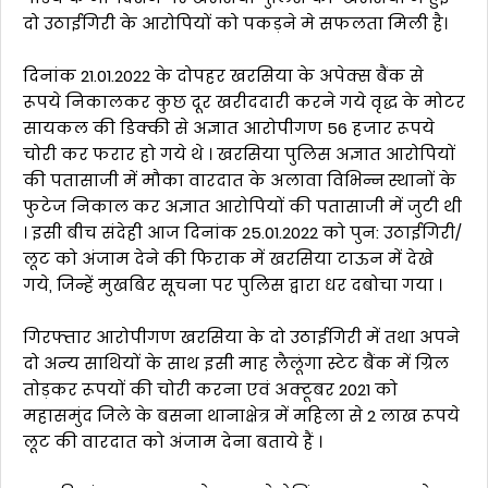
दो उठाईगिरी के आरोपियों को पकड़ने मे सफलता मिली है।
दिनांक 21.01.2022 के दोपहर खरसिया के अपेक्स बैंक से
रूपये निकालकर कुछ दूर खरीददारी करने गये वृद्ध के मोटर
सायकल की डिक्की से अज्ञात आरोपीगण 56 हजार रूपये
चोरी कर फरार हो गये थे । खरसिया पुलिस अज्ञात आरोपियों
की पतासाजी में मौका वारदात के अलावा विभिन्न स्थानों के
फुटेज निकाल कर अज्ञात आरोपियों की पतासाजी में जुटी थी
। इसी बीच संदेही आज दिनांक 25.01.2022 को पुन: उठाईगिरी/
लूट को अंजाम देने की फिराक में खरसिया टाऊन में देखे
गये, जिन्हें मुखबिर सूचना पर पुलिस द्वारा धर दबोचा गया ।
गिरफ्तार आरोपीगण खरसिया के दो उठाईगिरी में तथा अपने
दो अन्य साथियों के साथ इसी माह लैलूंगा स्टेट बैंक में ग्रिल
तोड़कर रूपयों की चोरी करना एवं अक्टूबर 2021 को
महासमुंद जिले के बसना थानाक्षेत्र में महिला से 2 लाख रूपये
लूट की वारदात को अंजाम देना बताये हैं ।