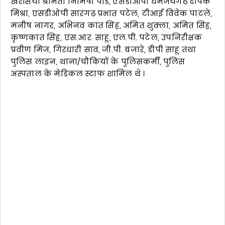
खरसिया श्रीमती निमिषा पांडे, एसडीओपी धर्मजयगढ़ दीपक
मिश्रा, एसडीओपी सारंगढ़ प्रभात पटेल, टीआई विवेक पाटले,
मनीष नागर, अभिनव कांत सिंह, अमित शुक्ला, अमित सिंह,
कृष्णकांत सिंह, एस.आर. साहू, एल.पी. पटेल, उपनिरीक्षक
प्रवीण मिंज, गिरधारी साव, जी.पी. बंजारे, डीपी साहू तथा
पुलिस लाइन, थाना/चौकियों के पुलिसकर्मी, पुलिस
अस्पताल के मेडिकल स्टाफ शामिल थे ।