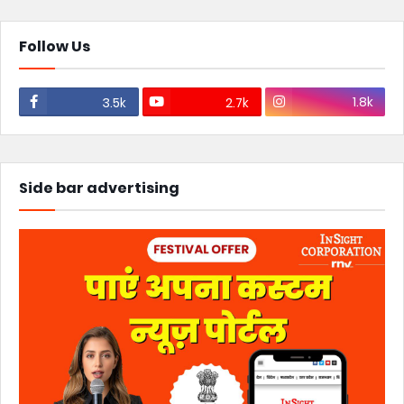
Follow Us
1.8k
3.5k
2.7k
Side bar advertising