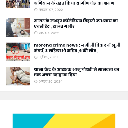
अभियान के तहत किया ग्रामीण क्षेत्र का भ्रमण
फ़रवरी 07, 2022
सागर के मशहूर कॉमेडियन बिहारी उपाध्याय का
एक्सीडेंट , हालत गंभीर
मार्च 04, 2022
morena crime news : जमीनी विवाद में खूनी
संघर्ष, 3 महिलाओ सहित ,6 की मौत ,
मई 05, 2023
थाना कैंट के आरक्षक भानु चौधरी ने मानवता का
एक अच्छा उदाहरण दिया
अगस्त 20, 2024