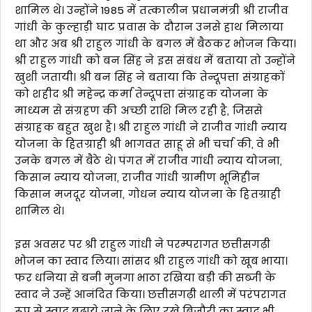
शामिल थे। उन्होंने 1985 में तत्कालीन प्रधानमंत्री श्री राजीव
गांधी के कुल्हाड़ी घाट प्रवास के दौरान उनसे हाथ मिलाया
था और अब श्री राहुल गांधी के बगल में बैठकर भोजन किया।
श्री राहुल गांधी को बन सिंह ने इस संबंध में बताया तो उन्होंने
खुशी जतायी। श्री बन सिंह ने बताया कि तेन्दूपत्ता संग्राहकों
को शहीद श्री महेन्द्र कर्मा तेन्दूपत्ता संग्राहक योजना के
माध्यम से संग्रहण की अच्छी राशि मिल रही है, जिससे
संग्राहक बहुत खुश है। श्री राहुल गांधी ने राजीव गांधी न्याय
योजना के हितग्राही श्री भागवत साहू से भी चर्चा की, वे भी
उनके बगल में बैठे थे। पंगत में राजीव गांधी न्याय योजना,
किसान न्याय योजना, राजीव गांधी ग्रामीण भूमिहीन
किसान मजदूर योजना, गोधन न्याय योजना के हितग्राही
शामिल थे।
इस अवसर पर श्री राहुल गांधी ने परम्परागत छत्तीसगढ़ी
भोजन का स्वाद लिया। सांसद श्री राहुल गांधी को खूब भाया।
फर धनिया से बनी मुनगा भाठा रखिया बड़ी की सब्जी के
स्वाद ने उन्हें आनंदित किया। छत्तीसगढ़ी थाली में परंपरागत
रूप से स्वाद बढ़ाये जाने के लिए रखे बिजौरी का स्वाद भी