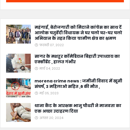
महंगाई, बेरोजगारी को मिटाने कांग्रेस का साथ दें
आलोक चतुर्वेदी विधायक ने घर चलो घर-घर चलो
अभियान के तहत किया ग्रामीण क्षेत्र का भ्रमण
फ़रवरी 07, 2022
सागर के मशहूर कॉमेडियन बिहारी उपाध्याय का
एक्सीडेंट , हालत गंभीर
मार्च 04, 2022
morena crime news : जमीनी विवाद में खूनी
संघर्ष, 3 महिलाओ सहित ,6 की मौत ,
मई 05, 2023
थाना कैंट के आरक्षक भानु चौधरी ने मानवता का
एक अच्छा उदाहरण दिया
अगस्त 20, 2024