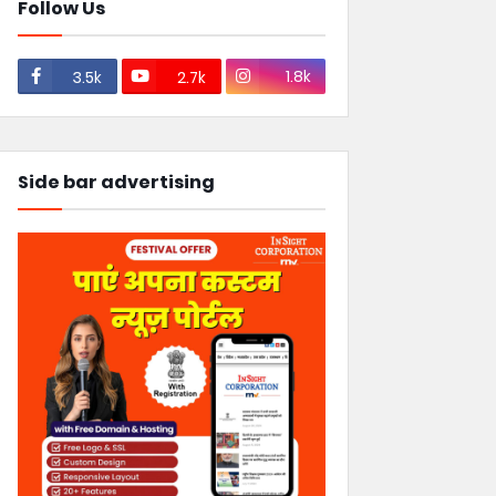
Follow Us
1.8k
3.5k
2.7k
Side bar advertising