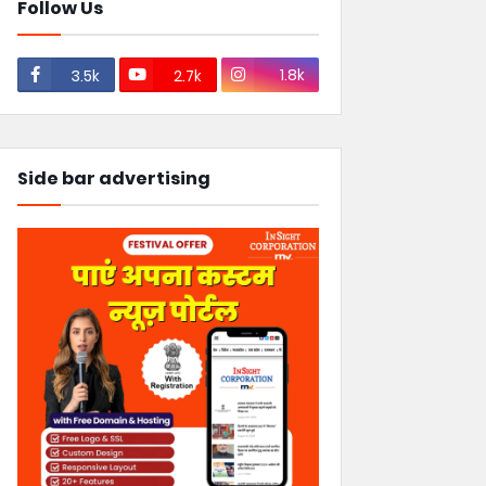
Follow Us
1.8k
3.5k
2.7k
Side bar advertising