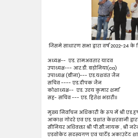
जिसमे साधारण सभा द्वारा वर्ष 2022-24 क
अध्यक्ष-- एड. रामअवतार यादव
उपाध्यक्ष--- आर.डी. बड़ोनिया(ca)
उपाध्यक्ष (बीना)--- एड.यशवंत जैन
सचिव ---- एड.दीपक जैन
कोशाध्यक्ष-- एड. उदय कुमार शर्मा
सह- सचिव --- एड. हितेश भंडारी।।
मुख्य निर्वाचन अधिकारी के रूप में श्री एड
आकाश गोदरे एवं एड. प्रशांत केशरवानी द्वार
सीनियर अधिवक्ता श्री पी.सी.नायक , श्री नरेन्द
एडवोकेट सदस्यगण एवं चार्टेड अकाउंटेंट श