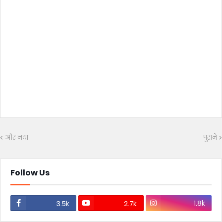
और नया
पुराने
Follow Us
1.8k
3.5k
2.7k