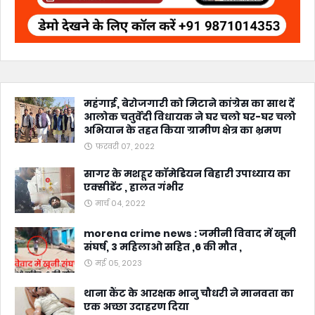
महंगाई, बेरोजगारी को मिटाने कांग्रेस का साथ दें
आलोक चतुर्वेदी विधायक ने घर चलो घर-घर चलो
अभियान के तहत किया ग्रामीण क्षेत्र का भ्रमण
फ़रवरी 07, 2022
सागर के मशहूर कॉमेडियन बिहारी उपाध्याय का
एक्सीडेंट , हालत गंभीर
मार्च 04, 2022
morena crime news : जमीनी विवाद में खूनी
संघर्ष, 3 महिलाओ सहित ,6 की मौत ,
मई 05, 2023
थाना कैंट के आरक्षक भानु चौधरी ने मानवता का
एक अच्छा उदाहरण दिया