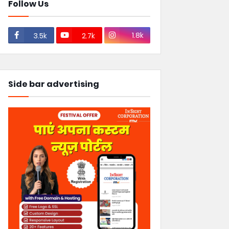
Follow Us
1.8k
3.5k
2.7k
Side bar advertising