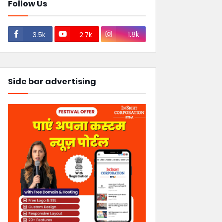
Follow Us
1.8k
3.5k
2.7k
Side bar advertising