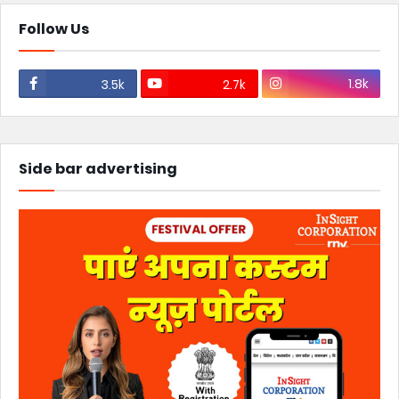
Follow Us
1.8k
3.5k
2.7k
Side bar advertising