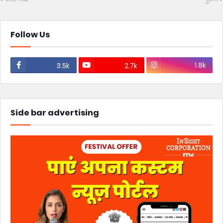
Follow Us
1.8k
3.5k
2.7k
Side bar advertising