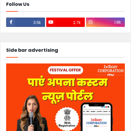
Follow Us
1.8k
3.5k
2.7k
Side bar advertising