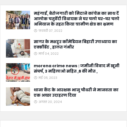
महंगाई, बेरोजगारी को मिटाने कांग्रेस का साथ दें
आलोक चतुर्वेदी विधायक ने घर चलो घर-घर चलो
अभियान के तहत किया ग्रामीण क्षेत्र का भ्रमण
फ़रवरी 07, 2022
सागर के मशहूर कॉमेडियन बिहारी उपाध्याय का
एक्सीडेंट , हालत गंभीर
मार्च 04, 2022
morena crime news : जमीनी विवाद में खूनी
संघर्ष, 3 महिलाओ सहित ,6 की मौत ,
मई 05, 2023
थाना कैंट के आरक्षक भानु चौधरी ने मानवता का
एक अच्छा उदाहरण दिया
अगस्त 20, 2024