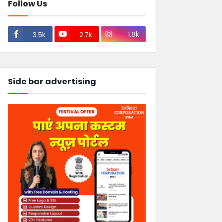
Follow Us
1.8k
3.5k
2.7k
Side bar advertising