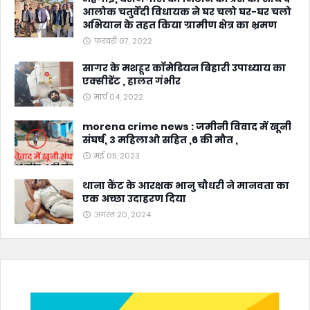
आलोक चतुर्वेदी विधायक ने घर चलो घर-घर चलो
अभियान के तहत किया ग्रामीण क्षेत्र का भ्रमण
फ़रवरी 07, 2022
सागर के मशहूर कॉमेडियन बिहारी उपाध्याय का
एक्सीडेंट , हालत गंभीर
मार्च 04, 2022
morena crime news : जमीनी विवाद में खूनी
संघर्ष, 3 महिलाओ सहित ,6 की मौत ,
मई 05, 2023
थाना कैंट के आरक्षक भानु चौधरी ने मानवता का
एक अच्छा उदाहरण दिया
अगस्त 20, 2024