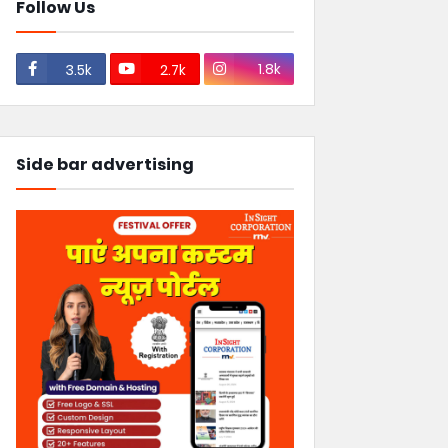
Follow Us
1.8k
3.5k
2.7k
Side bar advertising