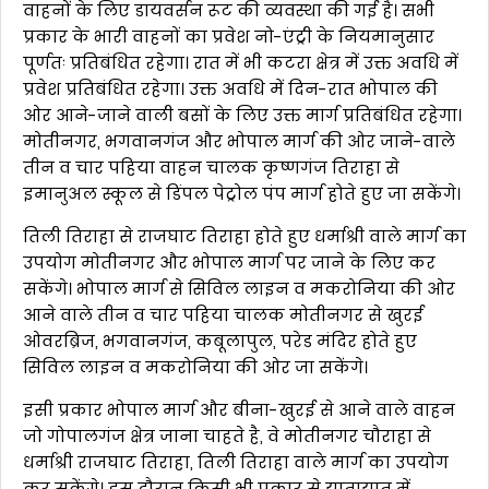
वाहनों के लिए डायवर्सन रूट की व्यवस्था की गई है। सभी
प्रकार के भारी वाहनों का प्रवेश नो-एंट्री के नियमानुसार
पूर्णतः प्रतिबंधित रहेगा। रात में भी कटरा क्षेत्र में उक्त अवधि में
प्रवेश प्रतिबंधित रहेगा। उक्त अवधि में दिन-रात भोपाल की
ओर आने-जाने वाली बसों के लिए उक्त मार्ग प्रतिबंधित रहेगा।
मोतीनगर, भगवानगंज और भोपाल मार्ग की ओर जाने-वाले
तीन व चार पहिया वाहन चालक कृष्णगंज तिराहा से
इमानुअल स्कूल से डिंपल पेट्रोल पंप मार्ग होते हुए जा सकेंगे।
तिली तिराहा से राजघाट तिराहा होते हुए धर्माश्री वाले मार्ग का
उपयोग मोतीनगर और भोपाल मार्ग पर जाने के लिए कर
सकेंगे। भोपाल मार्ग से सिविल लाइन व मकरोनिया की ओर
आने वाले तीन व चार पहिया चालक मोतीनगर से खुरई
ओवरब्रिज, भगवानगंज, कबूलापुल, परेड मंदिर होते हुए
सिविल लाइन व मकरोनिया की ओर जा सकेंगे।
इसी प्रकार भोपाल मार्ग और बीना-खुरई से आने वाले वाहन
जो गोपालगंज क्षेत्र जाना चाहते है, वे मोतीनगर चौराहा से
धर्माश्री राजघाट तिराहा, तिली तिराहा वाले मार्ग का उपयोग
कर सकेंगे। इस दौरान किसी भी प्रकार से यातायात में