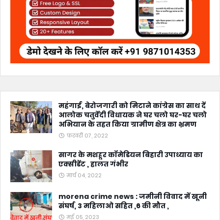
महंगाई, बेरोजगारी को मिटाने कांग्रेस का साथ दें
आलोक चतुर्वेदी विधायक ने घर चलो घर-घर चलो
अभियान के तहत किया ग्रामीण क्षेत्र का भ्रमण
फ़रवरी 07, 2022
सागर के मशहूर कॉमेडियन बिहारी उपाध्याय का
एक्सीडेंट , हालत गंभीर
मार्च 04, 2022
morena crime news : जमीनी विवाद में खूनी
संघर्ष, 3 महिलाओ सहित ,6 की मौत ,
मई 05, 2023