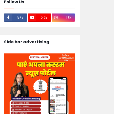
Follow Us
1.8k
3.5k
2.7k
Side bar advertising