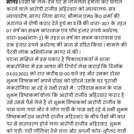
सागर ।
पैसों के लेन-देन पर से जानलेवा हमला कर घायल
करने वाले आरोपी राजीव अहिरवार को न्यायालय-सत्र
न्यायाधीष, सागर जिला सागर, श्रीमान एम0 के0 शर्मा की
अदालत ने दोषी करार देते हुये भा.द.वि.की धारा-307 के तहत
07 वर्ष का सश्रम कारावास एवं पॉच हजार रूपये अर्थदण्ड,
धारा-506(भाग-2) के तहत 01 वर्ष का सश्रम कारावास एवं
एक हजार रूपये अर्थदण्ड की सजा से दंडित किया । मामले की
पैरवी लोक अभियोजक सागर ने की ।
घटना संक्षिप्त में इस प्रकार है षिकायतकर्ता ने थाना
मकरोनिया में इस आषय की रिपोर्ट लेख कराई कि दिनॉक
03.02.2022 को रात करीब 12ः00 बजे वह और उसका दोस्त
शुभम विष्वकर्मा अपने दोस्त को छोड़ने उसके घर पुरानी
मकरोनिया आ रहे थे तभी रास्ते मे ंरविदास भवन के पास
शुभम विष्वकर्मा बोला कि आरोपी राजीव अहिरवार फरार है
उसे उससे पैसे लेने है तो शुभम विष्वकर्मा आरोपी राजीव के
पास चला गया और वे लोग गाड़ी के पास खड़े रहे थे तभी शुभम
विष्वकर्मा एवं आरोपी राजीव अहिरवार के बीच पैसों की बात
पर से वातावरण होने लगा आरोपी राजीव अहिरवार, शुभम
को गंदी-गंदी गॉलिया देने लगा और अपनी फोर-व्हीलर गाड़ी