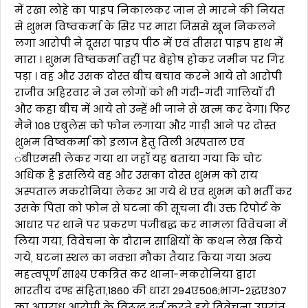
में रखा लोहे का पाइप निकालकर जान से मारने की नियत
से शुभम विष्वकर्मा के सिर पर मारा जिससे खून निकलने
लगा आरोपी ने दूसरा पाइप पीठ में एवं तीसरा पाइप हाथ में
मारा । शुभम विष्वकर्मा वहीं पर बेहोष होकर जमीन पर गिर
पड़ा । वह और उसक दोस्त बीच बचाव करने आये तो आरोपी
राजीव अहिरवार ने उन लोगों को भी गंदी-गंदी गालियॉ दी
और कहा बीच में आये तो उन्हें भी जाने से खत्म कर देगा। फिर
मैने 108 एंबुलेस को फोन लगाया और गाड़ी आने पर दोस्त
शुभम विष्वकर्मा को इलाज हेतु तिली अस्पताल एव
ंबीएमसी लेकर गया था जहॉ यह बताया गया कि चोट
अधिक है इसलिये वह और उसका दोस्त शुभम को राय
अस्पताल मकरोनिया लेकर आ गये थे एवं शुभम को भर्ती कर
उसके पिता को फोन से घटना की सूचना दी। उक्त रिपोर्ट के
आधार पर थाने पर प्रकरण पंजीबद्ध कर मामला विवेचना में
लिया गया, विवेचना के दौरान साक्षियों के कथन लेख किये
गये, घटना स्थल का नक्शा मौका तैयार किया गया अन्य
महत्वपूर्ण साक्ष्य एकत्रित कर थाना-मकरोनिया द्वारा
भारतीय दण्ड संहिता,1860 की धारा 294ए506;भाग-2द्धए307
का अपराध आरोपी के विरूद्ध दर्ज करते हुये विवेचना उपरांत