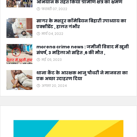
अभियान के तहत किया ग्रामीण क्षेत्र का भ्रमण
फ़रवरी 07, 2022
सागर के मशहूर कॉमेडियन बिहारी उपाध्याय का
एक्सीडेंट , हालत गंभीर
मार्च 04, 2022
morena crime news : जमीनी विवाद में खूनी
संघर्ष, 3 महिलाओ सहित ,6 की मौत ,
मई 05, 2023
थाना कैंट के आरक्षक भानु चौधरी ने मानवता का
एक अच्छा उदाहरण दिया
अगस्त 20, 2024