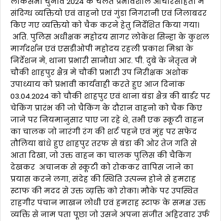
लोकसभा चुनाव 2024 के चलते प्रभावशील आचारसंहिता मे
संदिग्ध व्यक्तियो एवं वाहनो एवं गुंडा निगरानी एवं जिलाबदर
किए गए व्यक्तियो को चैक करने हेतु निर्देशित किया गया।
अति. पुलिस अधीक्षक महोदय सागर लोकेश सिन्हा के कुशल
मार्गदर्शन एवं एसडीओपी महोदय रहली प्रकाश मिश्रा के
निर्देशन मे, थाना प्रभारी सानौधा आर. पी. दुबे के नेतृत्व मे
चौकी शाहपुर क्षैत्र मे चौकी प्रभारी उप निरीक्षक अशोक
उपाध्याय को प्रभावी कार्यवाही करते हुए आज दिनांक
03.04.2024 को चौकी शाहपुर एवं थाना बंडा क्षैत्र की बार्डर पर
चेकिंग प्रारंभ की जो चैकिंग के दौरान वाहनो को चैक किए
जाने पर नियमानुसार पाए जा रहे थे, तभी एक स्कूटी वाहन
का चालक जो नारंगी रंग की शर्ट पहने एवं मुंह पर सफेद
तौलिया बांधे हुए शाहपुर तरफ से बंडा की ओर तेज गति से
आता दिखा, जो उक्त वाहन का चालक पुलिस की चैकिंग
देखकर अचानक से स्कूटी को रोककर वापिस जाने का
प्रयास करने लगा, संदेह की स्थिति उत्पन्न होने से हमराह
स्टाफ की मदद से उक्त व्य़क्ति को रोका। मौके पर उपस्थित
राहगीर पंचान माखन लोधी एवं हमराह स्टाफ के समक्ष उक्त
व्यक्ति से नाम पता पूछा जो उसने अपना संजीत अहिरवार उर्फ