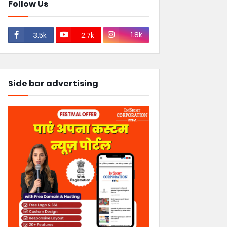
Follow Us
1.8k
3.5k
2.7k
Side bar advertising