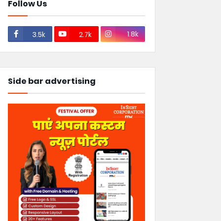
Follow Us
1.8k
3.5k
2.7k
Side bar advertising