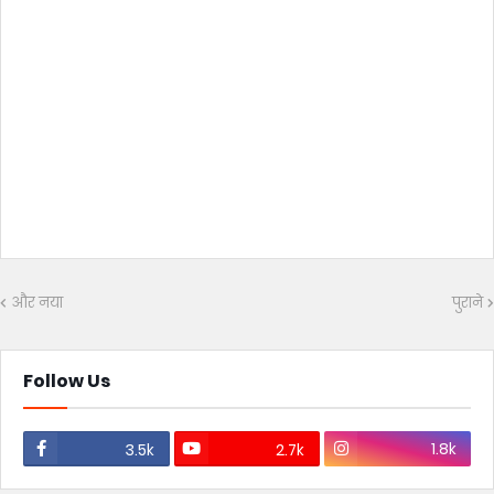
और नया
पुराने
Follow Us
1.8k
3.5k
2.7k