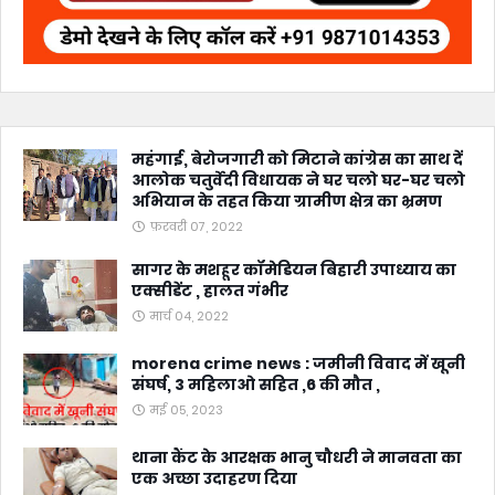
महंगाई, बेरोजगारी को मिटाने कांग्रेस का साथ दें
आलोक चतुर्वेदी विधायक ने घर चलो घर-घर चलो
अभियान के तहत किया ग्रामीण क्षेत्र का भ्रमण
फ़रवरी 07, 2022
सागर के मशहूर कॉमेडियन बिहारी उपाध्याय का
एक्सीडेंट , हालत गंभीर
मार्च 04, 2022
morena crime news : जमीनी विवाद में खूनी
संघर्ष, 3 महिलाओ सहित ,6 की मौत ,
मई 05, 2023
थाना कैंट के आरक्षक भानु चौधरी ने मानवता का
एक अच्छा उदाहरण दिया