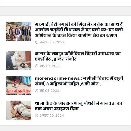
महंगाई, बेरोजगारी को मिटाने कांग्रेस का साथ दें
आलोक चतुर्वेदी विधायक ने घर चलो घर-घर चलो
अभियान के तहत किया ग्रामीण क्षेत्र का भ्रमण
फ़रवरी 07, 2022
सागर के मशहूर कॉमेडियन बिहारी उपाध्याय का
एक्सीडेंट , हालत गंभीर
मार्च 04, 2022
morena crime news : जमीनी विवाद में खूनी
संघर्ष, 3 महिलाओ सहित ,6 की मौत ,
मई 05, 2023
थाना कैंट के आरक्षक भानु चौधरी ने मानवता का
एक अच्छा उदाहरण दिया
अगस्त 20, 2024