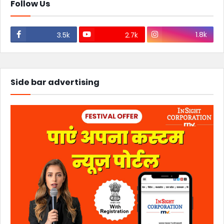
Follow Us
1.8k
3.5k
2.7k
Side bar advertising