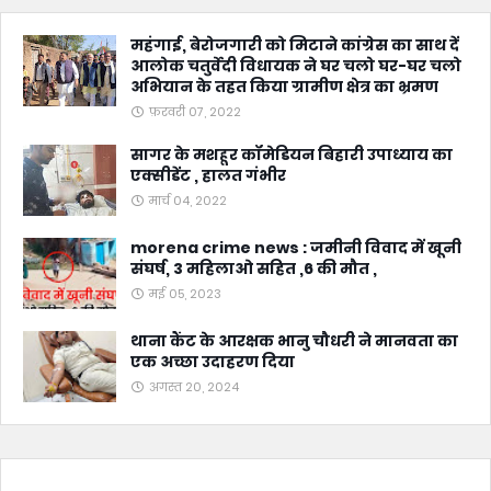
महंगाई, बेरोजगारी को मिटाने कांग्रेस का साथ दें
आलोक चतुर्वेदी विधायक ने घर चलो घर-घर चलो
अभियान के तहत किया ग्रामीण क्षेत्र का भ्रमण
फ़रवरी 07, 2022
सागर के मशहूर कॉमेडियन बिहारी उपाध्याय का
एक्सीडेंट , हालत गंभीर
मार्च 04, 2022
morena crime news : जमीनी विवाद में खूनी
संघर्ष, 3 महिलाओ सहित ,6 की मौत ,
मई 05, 2023
थाना कैंट के आरक्षक भानु चौधरी ने मानवता का
एक अच्छा उदाहरण दिया
अगस्त 20, 2024