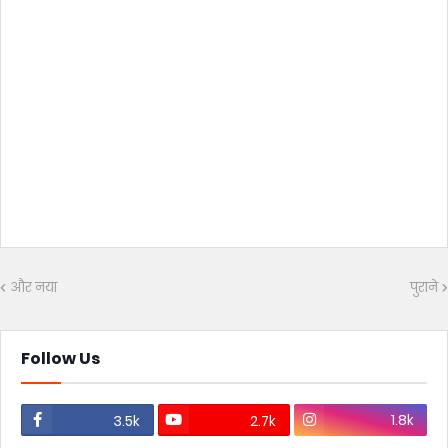
और नया
पुराने
Follow Us
1.8k
3.5k
2.7k