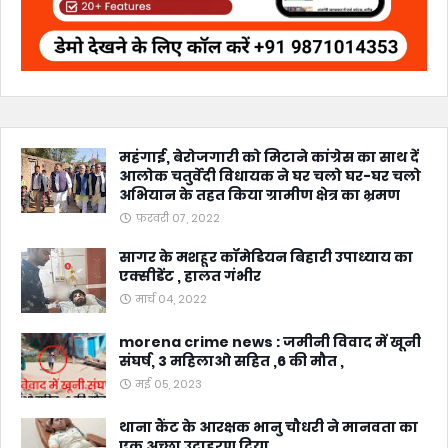
महंगाई, बेरोजगारी को मिटाने कांग्रेस का साथ दें
आलोक चतुर्वेदी विधायक ने घर चलो घर-घर चलो
अभियान के तहत किया ग्रामीण क्षेत्र का भ्रमण
फ़रवरी 07, 2022
सागर के मशहूर कॉमेडियन बिहारी उपाध्याय का
एक्सीडेंट , हालत गंभीर
मार्च 04, 2022
morena crime news : जमीनी विवाद में खूनी
संघर्ष, 3 महिलाओ सहित ,6 की मौत ,
मई 05, 2023
थाना कैंट के आरक्षक भानु चौधरी ने मानवता का
एक अच्छा उदाहरण दिया