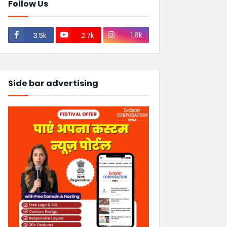
Follow Us
1.8k
3.5k
2.7k
Side bar advertising