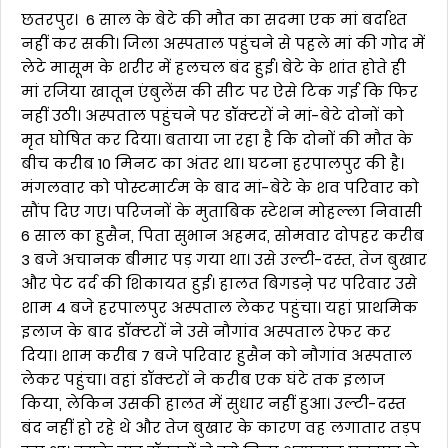
छतरपुर। 6 साल के बेटे की मौत का सदमा एक मां बर्दाश्त
नहीं कर सकी। जिला अस्पताल पहुंचने से पहले मां की गोद में
लेटे मासूम के शरीर में हलचल बंद हुई। बेटे के शांत होते ही
मां रजिया खातून एंबुलेंस की सीट पर ऐसे टिक गई कि फिर
नहीं उठी। अस्पताल पहुंचने पर डॉक्टरों ने मां-बेटे दोनों को
मृत घोषित कर दिया। बताया जा रहा है कि दोनों की मौत के
बीच करीब 10 मिनट का अंतर था। घटना हरपालपुर की है।
मंगलवार को पोस्टमार्टम के बाद मां-बेटे के शव परिवार को
सौंप दिए गए। परिजनों के मुताबिक स्टेशन मोहल्ला निवासी
6 साल का हुसैन, पिता सुभान अहमद, सोमवार दोपहर करीब
3 बजे अचानक बीमार पड़ गया था। उसे उल्टी-दस्त, तेज बुखार
और पेट दर्द की शिकायत हुई। हालत बिगडऩे पर परिवार उसे
शाम 4 बजे हरपालपुर अस्पताल लेकर पहुंचा। यहां प्राथमिक
इलाज के बाद डॉक्टरों ने उसे नौगांव अस्पताल रेफर कर
दिया। शाम करीब 7 बजे परिवार हुसैन को नौगांव अस्पताल
लेकर पहुंचा। वहां डॉक्टरों ने करीब एक घंटे तक इलाज
किया, लेकिन उसकी हालत में सुधार नहीं हुआ। उल्टी-दस्त
बंद नहीं हो रहे थे और तेज बुखार के कारण वह लगातार तड़प