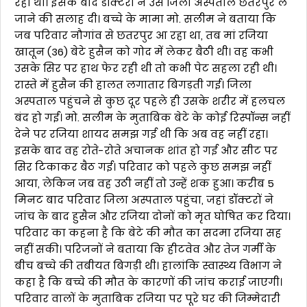
रहा था। इसके बाद डॉक्टरों ने उसे जिला अस्पताल छतरपुर ले
जाने की सलाह दी। बच्चे के मामा मो. सलीम ने बताया कि
जब परिवार नौगांव से छतरपुर आ रहा था, तब मां रजिया
खातून (36) बेटे हुसैन को गोद में लेकर बैठी थी। वह कभी
उसके सिर पर हाथ फेर रही थी तो कभी पेट सहला रही थी।
रास्ते में हुसैन की हालत लगातार बिगड़ती गई। जिला
अस्पताल पहुंचने से कुछ दूर पहले ही उसके शरीर में हलचल
बंद हो गई। मो. सलीम के मुताबिक बेटे के कोई रिस्पॉन्स नहीं
देने पर रजिया शायद समझ गई थी कि अब वह नहीं रहा।
इसके बाद वह रोते-रोते अचानक शांत हो गई और सीट पर
सिर टिकाकर बैठ गई। परिवार को पहले कुछ समझ नहीं
आया, लेकिन जब वह उठी नहीं तो उन्हें शक हुआ। करीब 5
मिनट बाद परिवार जिला अस्पताल पहुंचा, जहां डॉक्टरों ने
जांच के बाद हुसैन और रजिया दोनों को मृत घोषित कर दिया।
परिवार का कहना है कि बेटे की मौत का सदमा रजिया सह
नहीं सकी। परिजनों ने बताया कि हीटवेव और तेज गर्मी के
बीच बच्चे की तबीयत बिगड़ी थी। हालांकि स्वास्थ्य विभाग ने
कहा है कि बच्चे की मौत के कारणों की जांच कराई जाएगी।
परिवार वालों के मुताबिक रजिया पर पूरे घर की जिम्मेदारी