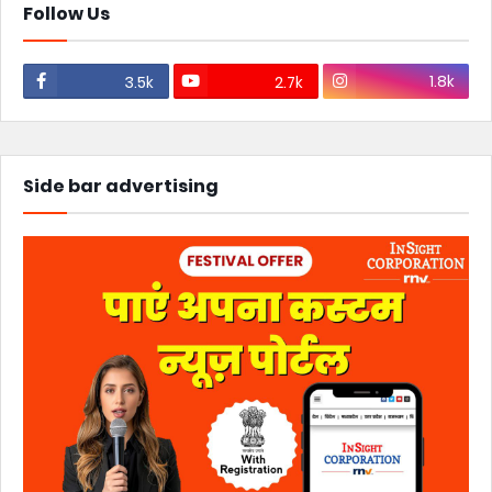
Follow Us
1.8k
3.5k
2.7k
Side bar advertising